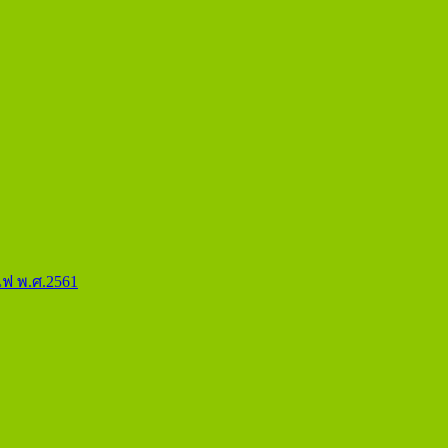
ฟ พ.ศ.2561