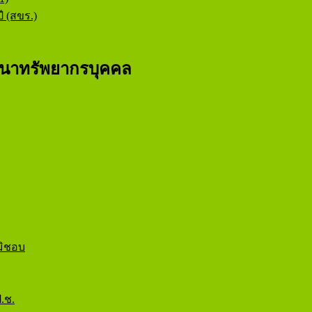
ี (สขร.)
นาทรัพยากรบุคคล
มิชอบ
.ช.