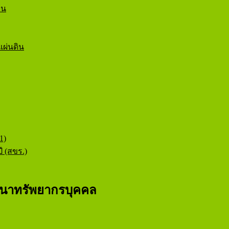
อน
ผ่นดิน
1)
ี (สขร.)
นาทรัพยากรบุคคล