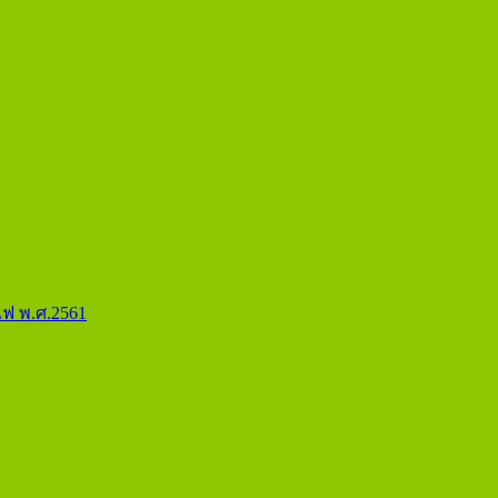
ฟ พ.ศ.2561