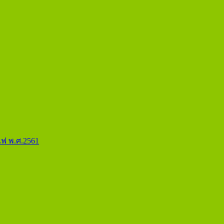
ฟ พ.ศ.2561