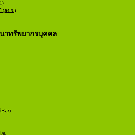
1)
ี (สขร.)
นาทรัพยากรบุคคล
มิชอบ
.ช.