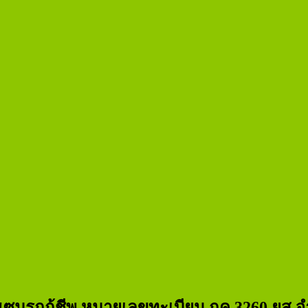
ซมรถกู้ชีพ หมายเลขทะเบียน กค 3260 ยส จ