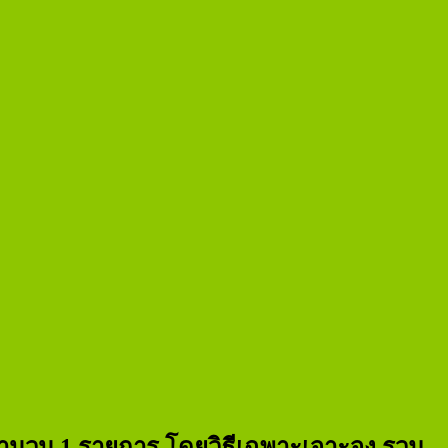
ำนวน 1 รายการ โดยวิธีเฉพาะเจาะจง รวม