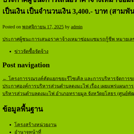
อบต.ดงมะไฟ อ.ทรายมูล จ.ยโสธร
องค์การบริหารส่วนตำบลดงมะไ
เป็นเงิน เป็นจำนวนเงิน 3,400.- บาท (สามพัน
Posted on
พฤศจิกายน 17, 2025
by
admin
ประกาศผู้ชนะการเสนอราคาจ้างเหมาซ่อมแซมรถกู้ชีพ หมายเลขทะเ
ข่าวจัดซื้อจัดจ้าง
Post navigation
←
โครงการรณรงค์คัดแยกขยะรีไซเคิล และการบริหารจัดการขย
ประกาศองค์การบริหารส่วนตำบลดงมะไฟ เรื่อง เผยแพร่แผนการจัด
บริหารส่วนตำบลดงมะไฟ อำเภอทรายมูล จังหวัดยโสธร (ศูนย์พัฒน
ข้อมูลพื้นฐาน
โครงสร้างหน่วยงาน
อำนาจหน้าที่