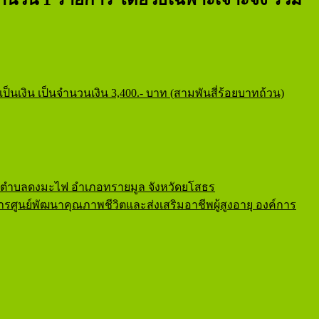
งิน เป็นจำนวนเงิน 3,400.- บาท (สามพันสี่ร้อยบาทถ้วน)
นตำบลดงมะไฟ อำเภอทรายมูล จังหวัดยโสธร
ูนย์พัฒนาคุณภาพชีวิตและส่งเสริมอาชีพผู้สูงอายุ องค์การ